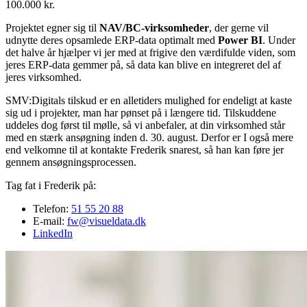
100.000 kr.
Projektet egner sig til
NAV/BC-virksomheder
, der gerne vil
udnytte deres opsamlede ERP-data optimalt med
Power BI
. Under
det halve år hjælper vi jer med at frigive den værdifulde viden, som
jeres ERP-data gemmer på, så data kan blive en integreret del af
jeres virksomhed.
SMV:Digitals tilskud er en alletiders mulighed for endeligt at kaste
sig ud i projekter, man har pønset på i længere tid. Tilskuddene
uddeles dog først til mølle, så vi anbefaler, at din virksomhed står
med en stærk ansøgning inden d. 30. august. Derfor er I også mere
end velkomne til at kontakte Frederik snarest, så han kan føre jer
gennem ansøgningsprocessen.
Tag fat i Frederik på:
Telefon:
51 55 20 88
E-mail:
fw@visueldata.dk
LinkedIn