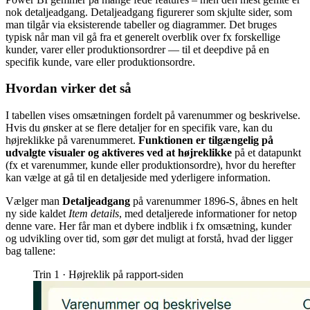
nok detaljeadgang. Detaljeadgang figurerer som skjulte sider, som
man tilgår via eksisterende tabeller og diagrammer. Det bruges
typisk når man vil gå fra et generelt overblik over fx forskellige
kunder, varer eller produktionsordrer — til et deepdive på en
specifik kunde, vare eller produktionsordre.
Hvordan virker det så
I tabellen vises omsætningen fordelt på varenummer og beskrivelse.
Hvis du ønsker at se flere detaljer for en specifik vare, kan du
højreklikke på varenummeret.
Funktionen er tilgængelig på
udvalgte visualer og aktiveres ved at højreklikke
på et datapunkt
(fx et varenummer, kunde eller produktionsordre), hvor du herefter
kan vælge at gå til en detaljeside med yderligere information.
Vælger man
Detaljeadgang
på varenummer 1896-S, åbnes en helt
ny side kaldet
Item details
, med detaljerede informationer for netop
denne vare. Her får man et dybere indblik i fx omsætning, kunder
og udvikling over tid, som gør det muligt at forstå, hvad der ligger
bag tallene:
Trin 1 · Højreklik på rapport-siden