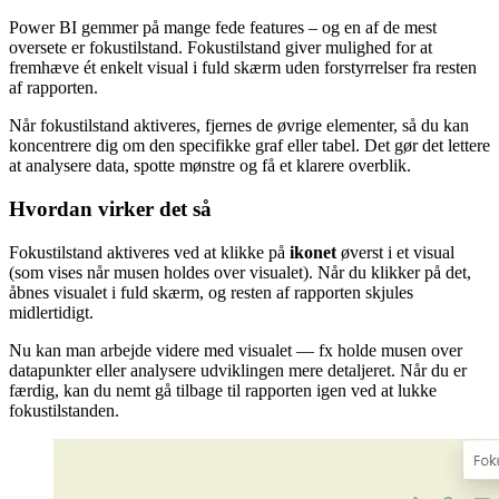
Power BI gemmer på mange fede features – og en af de mest
oversete er fokustilstand. Fokustilstand giver mulighed for at
fremhæve ét enkelt visual i fuld skærm uden forstyrrelser fra resten
af rapporten.
Når fokustilstand aktiveres, fjernes de øvrige elementer, så du kan
koncentrere dig om den specifikke graf eller tabel. Det gør det lettere
at analysere data, spotte mønstre og få et klarere overblik.
Hvordan virker det så
Fokustilstand aktiveres ved at klikke på
ikonet
øverst i et visual
(som vises når musen holdes over visualet). Når du klikker på det,
åbnes visualet i fuld skærm, og resten af rapporten skjules
midlertidigt.
Nu kan man arbejde videre med visualet — fx holde musen over
datapunkter eller analysere udviklingen mere detaljeret. Når du er
færdig, kan du nemt gå tilbage til rapporten igen ved at lukke
fokustilstanden.